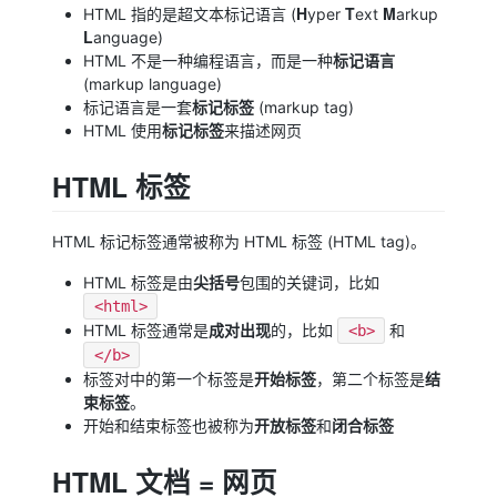
H
T
M
HTML 指的是超文本标记语言 (
yper
ext
arkup
L
anguage)
标记语言
HTML 不是一种编程语言，而是一种
(markup language)
标记标签
标记语言是一套
(markup tag)
标记标签
HTML 使用
来描述网页
HTML 标签
HTML 标记标签通常被称为 HTML 标签 (HTML tag)。
尖括号
HTML 标签是由
包围的关键词，比如
<html>
成对出现
HTML 标签通常是
的，比如
和
<b>
</b>
开始标签
结
标签对中的第一个标签是
，第二个标签是
束标签
。
开放标签
闭合标签
开始和结束标签也被称为
和
HTML 文档 = 网页